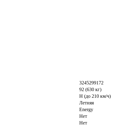
3245299172
92 (630 кг)
H (до 210 км/ч)
Летняя
Energy
Нет
Нет