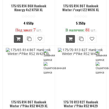
175/65 R14 86H Hankook
175/65 R14 86T Hankook
Kinergy 4s2 H750 XL
Winter i*cept IZ2 W616 XL
4 650р
5 350р
7
81
шт.
шт.
Под заказ:
В наличии:
175/65 R14 86T Hankook
175/70 R13 82T Hankook
Winter i*Pike RS2 W429 XL
Winter i*Pike RS2 W429