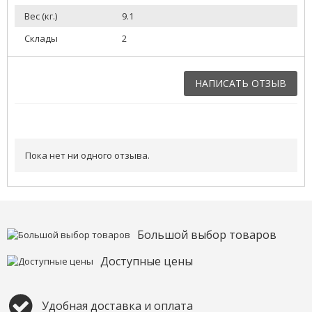
Вес (кг.)
9.1
Склады
2
НАПИСАТЬ ОТЗЫВ
Напишите отзыв о товаре или магазине
, чтобы будущие
покупатели не ошиблись в своем выборе.
Пока нет ни одного отзыва.
Сервис
. Как с вами общались менеджеры? Ответили на все
вопросы и помогли выбрать товар?
Доставка
. Как был упакован товар? Доставили ли его вам в
оговоренный срок?
Товар
. Качественный? Какие его плюсы и минусы?
Большой выбор товаров
Правила оформления отзывов
Доступные цены
Удобная доставка и оплата