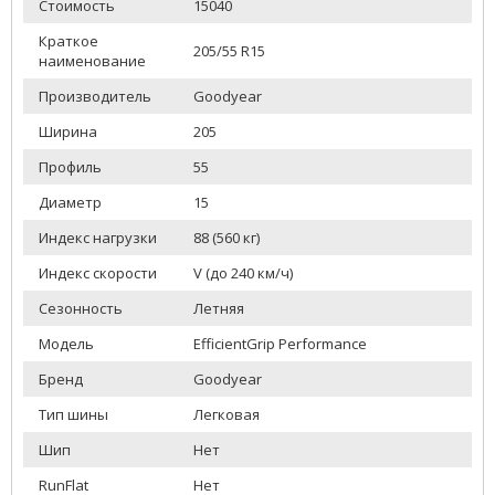
Стоимость
15040
Краткое
205/55 R15
наименование
Производитель
Goodyear
Ширина
205
Профиль
55
Диаметр
15
Индекс нагрузки
88 (560 кг)
Индекс скорости
V (до 240 км/ч)
Сезонность
Летняя
Модель
EfficientGrip Performance
Бренд
Goodyear
Тип шины
Легковая
Шип
Нет
RunFlat
Нет